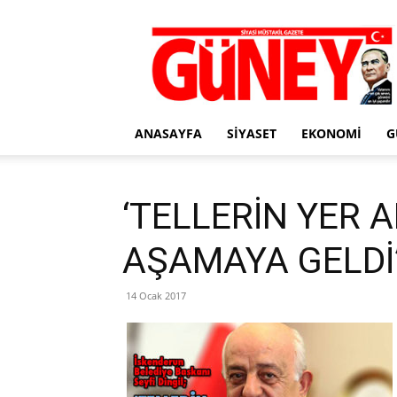
Gazete
Güney
ANASAYFA
SIYASET
EKONOMI
G
‘TELLERİN YER 
AŞAMAYA GELDİ
14 Ocak 2017