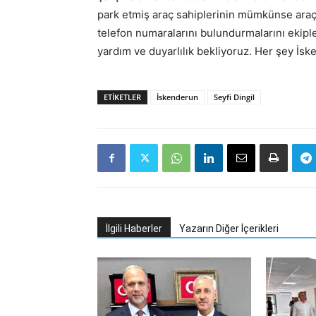
park etmiş araç sahiplerinin mümkünse araçl
telefon numaralarını bulundurmalarını ekipl
yardım ve duyarlılık bekliyoruz. Her şey İ
ETIKETLER
İskenderun
Seyfi Dingil
İlgili Haberler
Yazarın Diğer İçerikleri