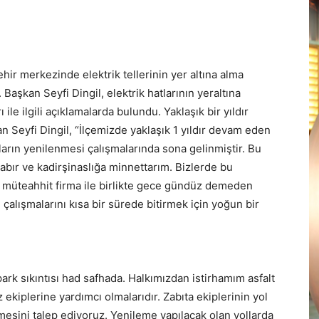
hir merkezinde elektrik tellerinin yer altına alma
 Başkan Seyfi Dingil, elektrik hatlarının yeraltına
ile ilgili açıklamalarda bulundu. Yaklaşık bir yıldır
n Seyfi Dingil, “İlçemizde yaklaşık 1 yıldır devam eden
foların yenilenmesi çalışmalarında sona gelinmiştir. Bu
abır ve kadirşinaslığa minnettarım. Bizlerde bu
e müteahhit firma ile birlikte gece gündüz demeden
çalışmalarını kısa bir sürede bitirmek için yoğun bir
rk sıkıntısı had safhada. Halkımızdan istirhamım asfalt
 ekiplerine yardımcı olmalarıdır. Zabıta ekiplerinin yol
lmesini talep ediyoruz. Yenileme yapılacak olan yollarda