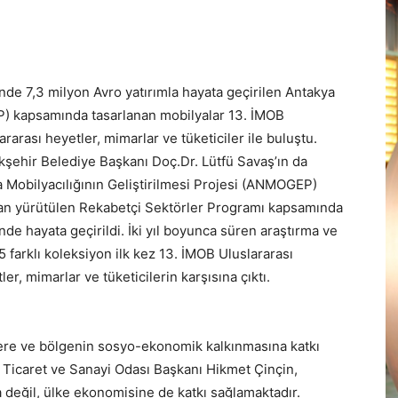
inde 7,3 milyon Avro yatırımla hayata geçirilen Antakya
P) kapsamında tasarlanan mobilyalar 13. İMOB
rarası heyetler, mimarlar ve tüketiciler ile buluştu.
şehir Belediye Başkanı Doç.Dr. Lütfü Savaş’ın da
ya Mobilyacılığının Geliştirilmesi Projesi (ANMOGEP)
ndan yürütülen Rekabetçi Sektörler Programı kapsamında
nde hayata geçirildi. İki yıl boyunca süren araştırma ve
 farklı koleksiyon ilk kez 13. İMOB Uluslararası
er, mimarlar ve tüketicilerin karşısına çıktı.
’lere ve bölgenin sosyo-ekonomik kalkınmasına katkı
a Ticaret ve Sanayi Odası Başkanı Hikmet Çinçin,
 değil, ülke ekonomisine de katkı sağlamaktadır.