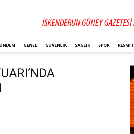
ÜNDEM
GENEL
GÜVENLIK
SAĞLIK
SPOR
RESMI 
FUARI’NDA
I