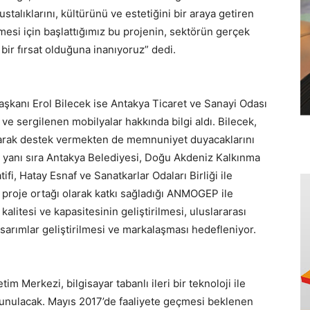
alıklarını, kültürünü ve estetiğini bir araya getiren
mesi için başlattığımız bu projenin, sektörün gerçek
bir fırsat olduğuna inanıyoruz” dedi.
kanı Erol Bilecek ise Antakya Ticaret ve Sanayi Odası
ve sergilenen mobilyalar hakkında bilgi aldı. Bilecek,
arak destek vermekten de memnuniyet duyacaklarını
n yanı sıra Antakya Belediyesi, Doğu Akdeniz Kalkınma
fi, Hatay Esnaf ve Sanatkarlar Odaları Birliği ile
 proje ortağı olarak katkı sağladığı ANMOGEP ile
alitesi ve kapasitesinin geliştirilmesi, uluslararası
sarımlar geliştirilmesi ve markalaşması hedefleniyor.
m Merkezi, bilgisayar tabanlı ileri bir teknoloji ile
unulacak. Mayıs 2017’de faaliyete geçmesi beklenen