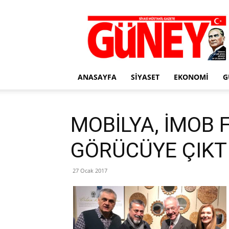
Gazete
Güney
ANASAYFA
SIYASET
EKONOMI
G
MOBİLYA, İMOB 
GÖRÜCÜYE ÇIKT
27 Ocak 2017