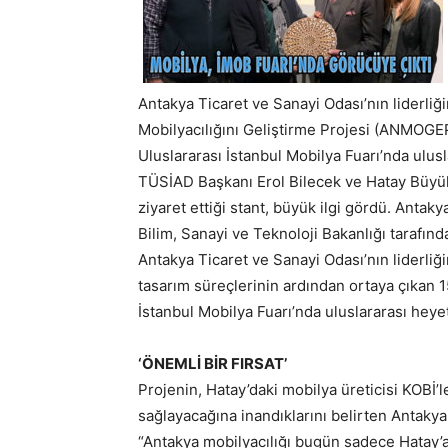
Antakya Ticaret ve Sanayi Odası’nın liderliğ
Mobilyacılığını Geliştirme Projesi (ANMOGE
Uluslararası İstanbul Mobilya Fuarı’nda ulusla
TÜSİAD Başkanı Erol Bilecek ve Hatay Büyük
ziyaret ettiği stant, büyük ilgi gördü. Antak
Bilim, Sanayi ve Teknoloji Bakanlığı tarafı
Antakya Ticaret ve Sanayi Odası’nın liderliği
tasarım süreçlerinin ardından ortaya çıkan 15
İstanbul Mobilya Fuarı’nda uluslararası heyetl
‘ÖNEMLİ BİR FIRSAT’
Projenin, Hatay’daki mobilya üreticisi KOBİ
sağlayacağına inandıklarını belirten Antaky
“Antakya mobilyacılığı bugün sadece Hatay’a