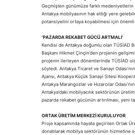
Geçmişten günümüze farklı medeniyetlerin ust
Antakya mobilyasının hak ettiği yere gelebil
potansiyelini ortaya koyabilmesi için önemli 
‘PAZARDA REKABET GÜCÜ ARTMALI’
Kendisi de Antakya doğumlu olan TÜSİAD Baş
Başkanı Hikmet Çinçin’den projenin gelişimi 
projenin ilerleyen dönemlerinde TÜSİAD ol
söyledi. Antakya Ticaret ve Sanayi Odası’nı
Ajansı, Antakya Küçük Sanayi Sitesi Kooperati
Antakya Marangozlar ve Hızarcılar Odası’nın
Antakya’daki mobilyacılık sektörünün üretim k
pazarda rekabet gücünün artırılması, yeni ta
ORTAK ÜRETİM MERKEZİ KURULUYOR
Proje kapsamında hayata geçirilen Ortak Üreti
donatılarak mobilya sektörünün hizmetine s