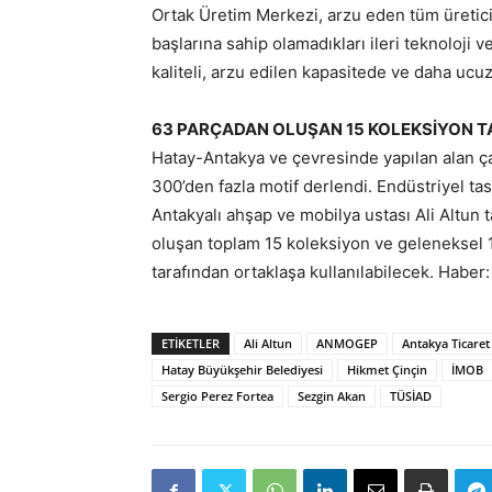
Ortak Üretim Merkezi, arzu eden tüm üreticil
başlarına sahip olamadıkları ileri teknoloji 
kaliteli, arzu edilen kapasitede ve daha ucuz
63 PARÇADAN OLUŞAN 15 KOLEKSİYON 
Hatay-Antakya ve çevresinde yapılan alan ç
300’den fazla motif derlendi. Endüstriyel ta
Antakyalı ahşap ve mobilya ustası Ali Altun
oluşan toplam 15 koleksiyon ve geleneksel 12 
tarafından ortaklaşa kullanılabilecek. Habe
ETIKETLER
Ali Altun
ANMOGEP
Antakya Ticaret
Hatay Büyükşehir Belediyesi
Hikmet Çinçin
İMOB
Sergio Perez Fortea
Sezgin Akan
TÜSİAD