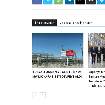
İlgili Haberler
Yazarın Diğer İçerikleri
TOSYALI OSMANİYE GES’TE İLK 25
Japonya’nın
MW’LIK KAPASİTEYİ DEVREYE ALDI
Tamura Mas
Tesislerini 
ETKİLENDİM