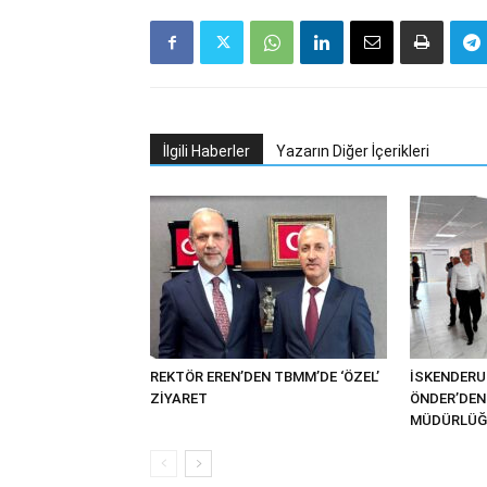
İlgili Haberler
Yazarın Diğer İçerikleri
REKTÖR EREN’DEN TBMM’DE ‘ÖZEL’
İSKENDER
ZİYARET
ÖNDER’DEN 
MÜDÜRLÜĞÜ