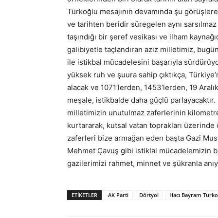
Türkoğlu mesajının devamında şu görüşlere 
ve tarihten beridir süregelen aynı sarsılmaz
taşındığı bir şeref vesikası ve ilham kaynağı
galibiyetle taçlandıran aziz milletimiz, bugü
ile istikbal mücadelesini başarıyla sürdürüyor
yüksek ruh ve şuura sahip çıktıkça, Türkiye
alacak ve 1071’lerden, 1453’lerden, 19 Aralı
meşale, istikbalde daha güçlü parlayacaktır.
milletimizin unutulmaz zaferlerinin kilometr
kurtararak, kutsal vatan toprakları üzerind
zaferleri bize armağan eden başta Gazi Must
Mehmet Çavuş gibi istiklal mücadelemizin bü
gazilerimizi rahmet, minnet ve şükranla a
ETIKETLER
AK Parti
Dörtyol
Hacı Bayram Türko