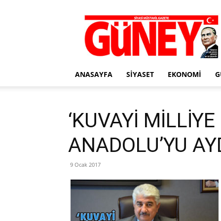
Gazete
Güney
ANASAYFA
SIYASET
EKONOMI
G
‘KUVAYİ MİLLİY
ANADOLU’YU AYD
9 Ocak 2017