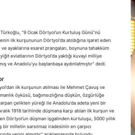
m Türkoğlu, “9 Ocak Dörtyol’un Kurtuluş Günü”nü
lenin ilk kurşununun Dörtyol’da atıldığına işaret eden
ş ve ayaklarına esaret prangaları, boynuna tahakküm
yiğit evlatlarının Dörtyol’da yaktığı kuvayi milliye
mış ve Anadolu’yu baştanbaşa aydınlatmıştır” dedi.
I’
tyol’dan ilk kurşunun atılması ile Mehmet Çavuş ve
amanlık öyküsü, bağımsızlığına düşkün, özgürlüğe
çarpan çelikten yüreği ile Anadolu’da adeta yeni bir
alık 1918 tarihinde düşmana karşı atılan ilk kurşun ve
en Dörtyol’un düşman işgalinden kurtuluşu, 5000 yıllık
bir milletin sarsılmaz iradesinin en çarpıcı
larında yerini almıştır” açıklamasında bulundu.