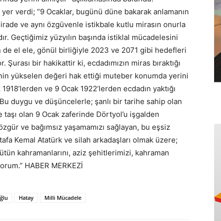
yer verdi; “9 Ocaklar, bugünü düne bakarak anlamanın
 irade ve aynı özgüvenle istikbale kutlu mirasın onurla
dır. Geçtiğimiz yüzyılın başında istiklal mücadelesini
n de el ele, gönül birliğiyle 2023 ve 2071 gibi hedefleri
. Şurası bir hakikattir ki, ecdadımızın miras bıraktığı
’nin yükselen değeri hak ettiği muteber konumda yerini
k 1918’lerden ve 9 Ocak 1922’lerden ecdadın yaktığı
 Bu duygu ve düşüncelerle; şanlı bir tarihe sahip olan
e taşı olan 9 Ocak zaferinde Dörtyol’u işgalden
e özgür ve bağımsız yaşamamızı sağlayan, bu eşsiz
afa Kemal Atatürk ve silah arkadaşları olmak üzere;
tün kahramanlarını, aziz şehitlerimizi, kahraman
nıyorum.” HABER MERKEZİ
ğlu
Hatay
Milli Mücadele