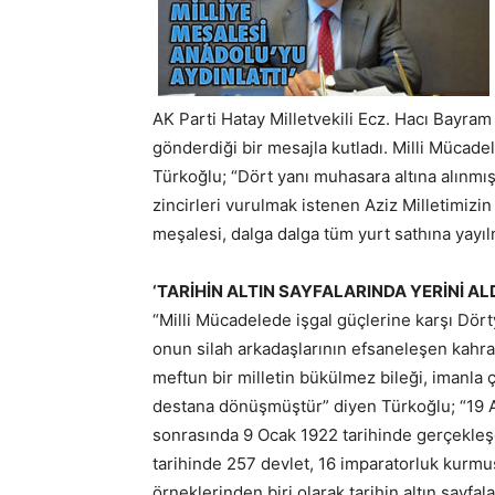
AK Parti Hatay Milletvekili Ecz. Hacı Bayra
gönderdiği bir mesajla kutladı. Milli Mücade
Türkoğlu; “Dört yanı muhasara altına alınmı
zincirleri vurulmak istenen Aziz Milletimizin 
meşalesi, dalga dalga tüm yurt sathına yayıl
‘TARİHİN ALTIN SAYFALARINDA YERİNİ ALD
“Milli Mücadelede işgal güçlerine karşı Dör
onun silah arkadaşlarının efsaneleşen kahr
meftun bir milletin bükülmez bileği, imanla 
destana dönüşmüştür” diyen Türkoğlu; “19 Ar
sonrasında 9 Ocak 1922 tarihinde gerçekleş
tarihinde 257 devlet, 16 imparatorluk kurmuş 
örneklerinden biri olarak tarihin altın sayfa