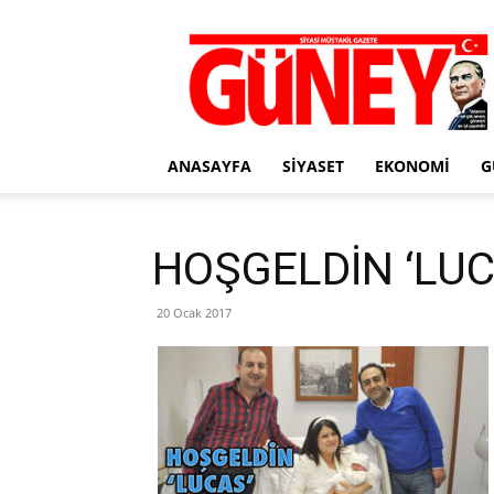
Gazete
Güney
ANASAYFA
SIYASET
EKONOMI
G
HOŞGELDİN ‘LUC
20 Ocak 2017