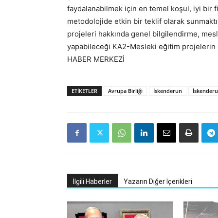
faydalanabilmek için en temel koşul, iyi bir f
metodolojide etkin bir teklif olarak sunmakt
projeleri hakkında genel bilgilendirme, mesle
yapabileceği KA2-Mesleki eğitim projelerin 
HABER MERKEZİ
ETIKETLER
Avrupa Birliği
İskenderun
İskenderu
İlgili Haberler
Yazarın Diğer İçerikleri