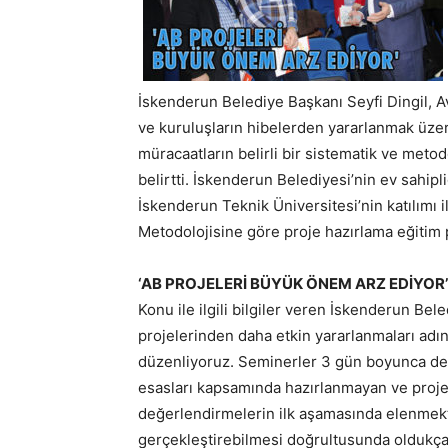
İskenderun Belediye Başkanı Seyfi Dingil, A
ve kuruluşların hibelerden yararlanmak üzere 
müracaatların belirli bir sistematik ve metod
belirtti. İskenderun Belediyesi’nin ev sahip
İskenderun Teknik Üniversitesi’nin katılımı i
Metodolojisine göre proje hazırlama eğitim p
‘AB PROJELERİ BÜYÜK ÖNEM ARZ EDİYOR’
Konu ile ilgili bilgiler veren İskenderun Bel
projelerinden daha etkin yararlanmaları adı
düzenliyoruz. Seminerler 3 gün boyunca de
esasları kapsamında hazırlanmayan ve proje 
değerlendirmelerin ilk aşamasında elenmekt
gerçekleştirebilmesi doğrultusunda oldukça