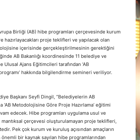
vrupa Birliği (AB) hibe programları çerçevesinde kurum
hazırlayacakları proje teklifleri ve yapılacak olan
olojisine içerisinde gerçekleştirilmesinin gerektiğini
liğinde AB Bakanlığı koordinesinde 11 belediye ve
le Ulusal Ajans Eğitimcileri tarafından ‘AB
rogramı’ hakkında bilgilendirme semineri veriliyor.
ediye Başkanı Seyfi Dingil, “Belediyelerin AB
na ‘AB Metodolojisine Göre Proje Hazırlama’ eğitimi
vam edecek. Hibe programları uygulama usul ve
mantıksal çerçevesi oluşturulamayan proje teklifleri,
edir. Pek çok kurum ve kuruluş açısından amaçların
 önemli bir kaynak sayılan hibe programlarından