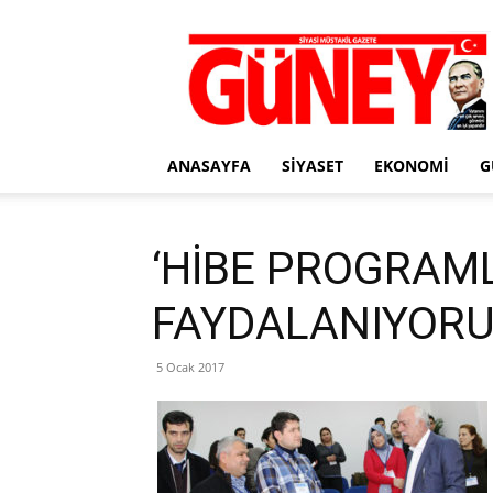
Gazete
Güney
ANASAYFA
SIYASET
EKONOMI
G
‘HİBE PROGRAM
FAYDALANIYORU
5 Ocak 2017