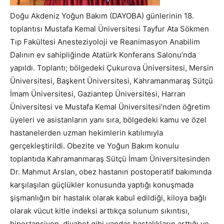
Doğu Akdeniz Yoğun Bakım (DAYOBA) günlerinin 18.
toplantısı Mustafa Kemal Üniversitesi Tayfur Ata Sökmen
Tıp Fakültesi Anesteziyoloji ve Reanimasyon Anabilim
Dalının ev sahipliğinde Atatürk Konferans Salonu’nda
yapıldı. Toplantı; bölgedeki Çukurova Üniversitesi, Mersin
Üniversitesi, Başkent Üniversitesi, Kahramanmaraş Sütçü
İmam Üniversitesi, Gaziantep Üniversitesi, Harran
Üniversitesi ve Mustafa Kemal Üniversitesi’nden öğretim
üyeleri ve asistanların yanı sıra, bölgedeki kamu ve özel
hastanelerden uzman hekimlerin katılımıyla
gerçekleştirildi. Obezite ve Yoğun Bakım konulu
toplantıda Kahramanmaraş Sütçü İmam Üniversitesinden
Dr. Mahmut Arslan, obez hastanın postoperatif bakımında
karşılaşılan güçlükler konusunda yaptığı konuşmada
şişmanlığın bir hastalık olarak kabul edildiği, kiloya bağlı
olarak vücut kitle indeksi arttıkça solunum sıkıntısı,
hipertansiyon, diyabet gibi yandaş hastalıkların arttığı ve