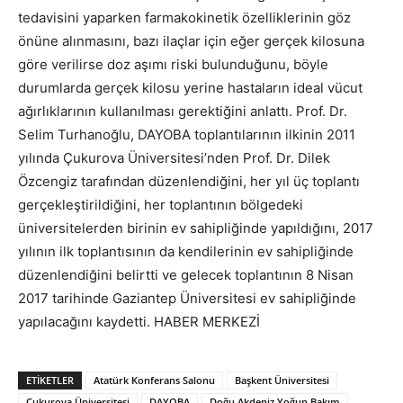
tedavisini yaparken farmakokinetik özelliklerinin göz
önüne alınmasını, bazı ilaçlar için eğer gerçek kilosuna
göre verilirse doz aşımı riski bulunduğunu, böyle
durumlarda gerçek kilosu yerine hastaların ideal vücut
ağırlıklarının kullanılması gerektiğini anlattı. Prof. Dr.
Selim Turhanoğlu, DAYOBA toplantılarının ilkinin 2011
yılında Çukurova Üniversitesi’nden Prof. Dr. Dilek
Özcengiz tarafından düzenlendiğini, her yıl üç toplantı
gerçekleştirildiğini, her toplantının bölgedeki
üniversitelerden birinin ev sahipliğinde yapıldığını, 2017
yılının ilk toplantısının da kendilerinin ev sahipliğinde
düzenlendiğini belirtti ve gelecek toplantının 8 Nisan
2017 tarihinde Gaziantep Üniversitesi ev sahipliğinde
yapılacağını kaydetti. HABER MERKEZİ
ETIKETLER
Atatürk Konferans Salonu
Başkent Üniversitesi
Çukurova Üniversitesi
DAYOBA
Doğu Akdeniz Yoğun Bakım