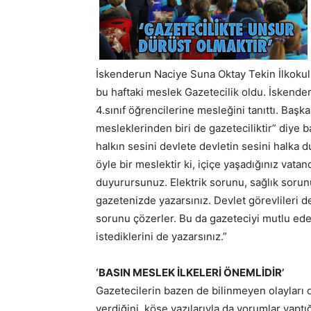
İskenderun Naciye Suna Oktay Tekin İlkokul
bu haftaki meslek Gazetecilik oldu. İskende
4.sınıf öğrencilerine mesleğini tanıttı. Baş
mesleklerinden biri de gazeteciliktir” diye b
halkın sesini devlete devletin sesini halka 
öyle bir meslektir ki, içiçe yaşadığınız vatan
duyurursunuz. Elektrik sorunu, sağlık sorun
gazetenizde yazarsınız. Devlet görevlileri d
sorunu çözerler. Bu da gazeteciyi mutlu eder
istediklerini de yazarsınız.”
‘BASIN MESLEK İLKELERİ ÖNEMLİDİR’
Gazetecilerin bazen de bilinmeyen olayları ort
verdiğini, köşe yazılarıyla da yorumlar yapt