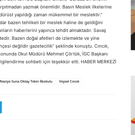
çarpıtmadan yazmak önemlidir. Basın Meslek ilkelerine
, dürüst yapıldığı zaman mükemmel bir meslektir.”
dar bazen tehlikeli bir meslek haline de geldiğini
panların haberlerini yapınca tehdit almaktadır. Savaş
tedir. Bazen doğal afetleri de izlemekte ve yine
ahçesi değildir gazetecilik” şeklinde konuştu. Cıncık,
et sonunda Okul Müdürü Mehmet Çörtük, İGC Başkanı
bilgilendirme sohbeti için teşekkür etti. HABER MERKEZİ
Naciye Suna Oktay Tekin İlkokulu
Veysel Cıncık