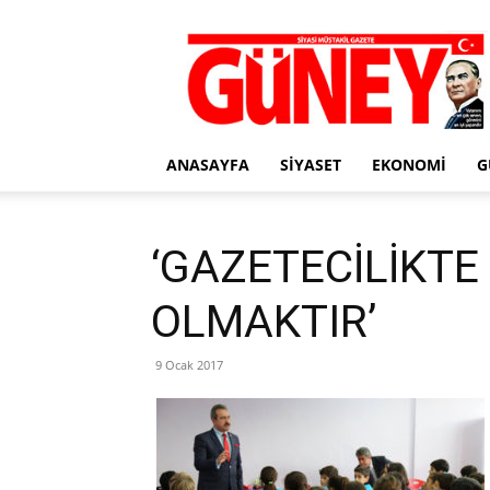
Gazete
Güney
ANASAYFA
SIYASET
EKONOMI
G
‘GAZETECİLİKT
OLMAKTIR’
9 Ocak 2017