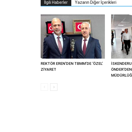
İlgili Haberler
Yazarın Diğer İçerikleri
REKTÖR EREN’DEN TBMM’DE ‘ÖZEL’
İSKENDER
ZİYARET
ÖNDER’DEN 
MÜDÜRLÜĞÜ