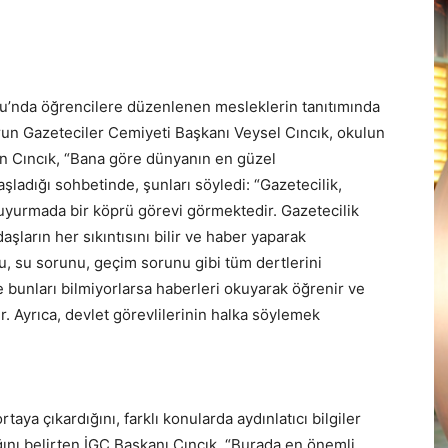
u’nda öğrencilere düzenlenen mesleklerin tanıtımında
run Gazeteciler Cemiyeti Başkanı Veysel Cıncık, okulun
kan Cıncık, “Bana göre dünyanın en güzel
aşladığı sohbetinde, şunları söyledi: “Gazetecilik,
duyurmada bir köprü görevi görmektedir. Gazetecilik
daşların her sıkıntısını bilir ve haber yaparak
u, su sorunu, geçim sorunu gibi tüm dertlerini
e bunları bilmiyorlarsa haberleri okuyarak öğrenir ve
. Ayrıca, devlet görevlilerinin halka söylemek
aya çıkardığını, farklı konularda aydınlatıcı bilgiler
ığını belirten İGC Başkanı Cıncık, “Burada en önemli