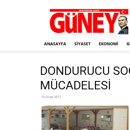
Gazete
Güney
ANASAYFA
SIYASET
EKONOMI
G
DONDURUCU SO
MÜCADELESİ
10 Ocak 2017