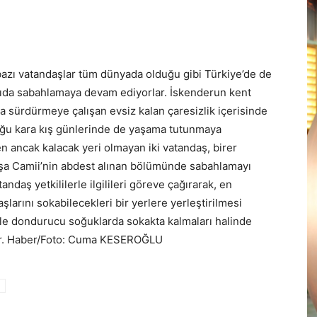
bazı vatandaşlar tüm dünyada olduğu gibi Türkiye’de de
da sabahlamaya devam ediyorlar. İskenderun kent
 sürdürmeye çalışan evsiz kalan çaresizlik içerisinde
duğu kara kış günlerinde de yaşama tutunmaya
n ancak kalacak yeri olmayan iki vatandaş, birer
şa Camii’nin abdest alınan bölümünde sabahlamayı
daş yetkililerle ilgilileri göreve çağırarak, en
larını sokabilecekleri bir yerlere yerleştirilmesi
ikle dondurucu soğuklarda sokakta kalmaları halinde
rlar. Haber/Foto: Cuma KESEROĞLU