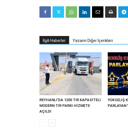
İlgili Haberler
Yazarın Diğer İçerikleri
REYHANLI’DA 1200 TIR KAPASİTELİ
YÜKSELİŞ K
MODERN TIR PARKI HİZMETE
PARLAYAN 
AÇILDI