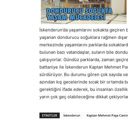
İskenderun’da yaşamlarını sokakta geçiren 
yaşanan dondurucu soğuklara rağmen dışarı
merkezinde yaşamlarını parklarda sokaklarda
bulunan bazı vatandaşlar, suların bile don
çalışıyorlar. Gündüz parklarda, zaman geçire
battaniye ile İskenderun Kaptan Mehmet Pa
sürdürüyor. Bu durumu gören çok sayıda vatan
azından kış gecelerinde sıcak bir ortamda baş
gerektiğini ifade ederek, bu insanları özell
yarın çok geç olabileceğine dikkat çekiyo
ETIKETLER
İskenderun
Kaptan Mehmet Paşa Camii