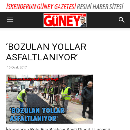
‘BOZULAN YOLLAR
ASFALTLANIYOR’
16 Ocak 2017
İskenderun Belediye Başkanı Seyfi Dingil, Ulucamii