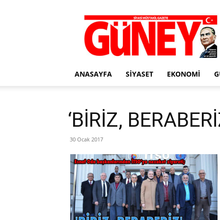
Gazete
Güney
ANASAYFA
SIYASET
EKONOMI
G
‘BİRİZ, BERABERİ
30 Ocak 2017