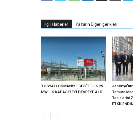
İlgili Haberler
Yazarın Diğer İçerikleri
TOSYALI OSMANİYE GES’TE İLK 25
Japonya’nın
MW’LIK KAPASİTEYİ DEVREYE ALDI
Tamura Mas
Tesislerini 
ETKİLENDİM