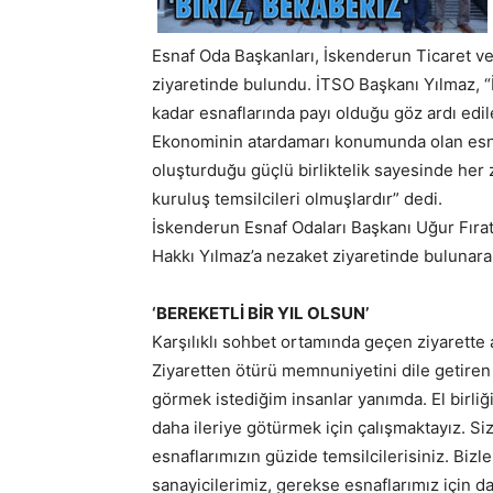
Esnaf Oda Başkanları, İskenderun Ticaret v
ziyaretinde bulundu. İTSO Başkanı Yılmaz, 
kadar esnaflarında payı olduğu göz ardı edi
Ekonominin atardamarı konumunda olan esna
oluşturduğu güçlü birliktelik sayesinde her
kuruluş temsilcileri olmuşlardır” dedi.
İskenderun Esnaf Odaları Başkanı Uğur Fırat,
Hakkı Yılmaz’a nezaket ziyaretinde bulunarak,
‘BEREKETLİ BİR YIL OLSUN’
Karşılıklı sohbet ortamında geçen ziyarette a
Ziyaretten ötürü memnuniyetini dile getire
görmek istediğim insanlar yanımda. El birl
daha ileriye götürmek için çalışmaktayız. S
esnaflarımızın güzide temsilcilerisiniz. Bizle
sanayicilerimiz, gerekse esnaflarımız için da