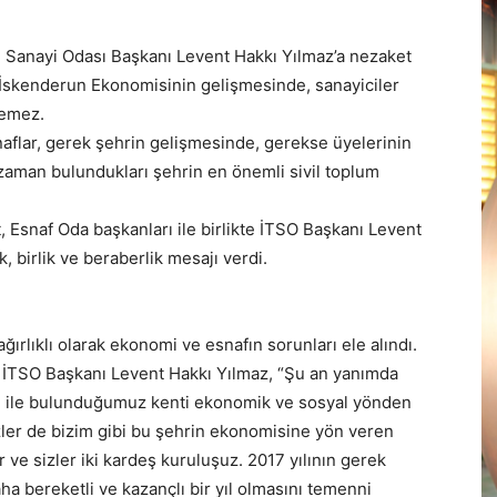
e Sanayi Odası Başkanı Levent Hakkı Yılmaz’a nezaket
“İskenderun Ekonomisinin gelişmesinde, sanayiciler
lemez.
flar, gerek şehrin gelişmesinde, gerekse üyelerinin
 zaman bulundukları şehrin en önemli sivil toplum
 Esnaf Oda başkanları ile birlikte İTSO Başkanı Levent
 birlik ve beraberlik mesajı verdi.
ğırlıklı olarak ekonomi ve esnafın sorunları ele alındı.
n İTSO Başkanı Levent Hakkı Yılmaz, “Şu an yanımda
iği ile bulunduğumuz kenti ekonomik ve sosyal yönden
izler de bizim gibi bu şehrin ekonomisine yön veren
r ve sizler iki kardeş kuruluşuz. 2017 yılının gerek
ha bereketli ve kazançlı bir yıl olmasını temenni