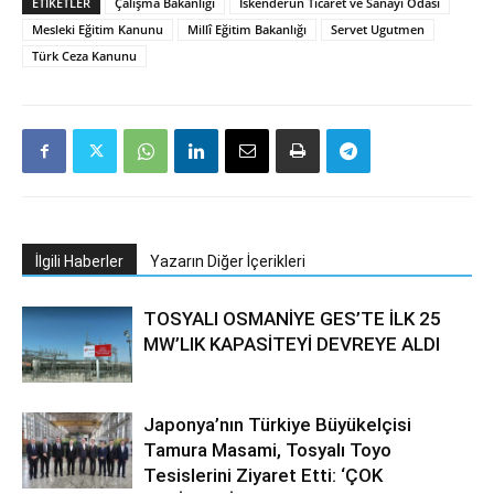
ETIKETLER
Çalışma Bakanlığı
İskenderun Ticaret ve Sanayi Odası
Mesleki Eğitim Kanunu
Millî Eğitim Bakanlığı
Servet Ugutmen
Türk Ceza Kanunu
İlgili Haberler
Yazarın Diğer İçerikleri
TOSYALI OSMANİYE GES’TE İLK 25
MW’LIK KAPASİTEYİ DEVREYE ALDI
Japonya’nın Türkiye Büyükelçisi
Tamura Masami, Tosyalı Toyo
Tesislerini Ziyaret Etti: ‘ÇOK