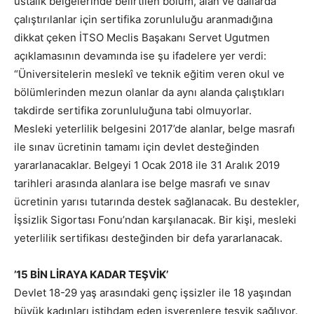
ustalık belgelerinde belirtilen bölüm, alan ve dallarda
çalıştırılanlar için sertifika zorunluluğu aranmadığına
dikkat çeken İTSO Meclis Başakanı Servet Ugutmen
açıklamasının devamında ise şu ifadelere yer verdi:
“Üniversitelerin meslekî ve teknik eğitim veren okul ve
bölümlerinden mezun olanlar da aynı alanda çalıştıkları
takdirde sertifika zorunluluğuna tabi olmuyorlar.
Mesleki yeterlilik belgesini 2017’de alanlar, belge masrafı
ile sınav ücretinin tamamı için devlet desteğinden
yararlanacaklar. Belgeyi 1 Ocak 2018 ile 31 Aralık 2019
tarihleri arasında alanlara ise belge masrafı ve sınav
ücretinin yarısı tutarında destek sağlanacak. Bu destekler,
İşsizlik Sigortası Fonu’ndan karşılanacak. Bir kişi, mesleki
yeterlilik sertifikası desteğinden bir defa yararlanacak.
’15 BİN LİRAYA KADAR TEŞVİK’
Devlet 18-29 yaş arasındaki genç işsizler ile 18 yaşından
büyük kadınları istihdam eden işverenlere teşvik sağlıyor.