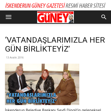
‘VATANDAŞLARIMIZLA HER
GÜN BİRLİKTEYİZ’
13 Aralık 2016
İskenderun Belediye Başkanı Seyfi Dingil’in geleneksel