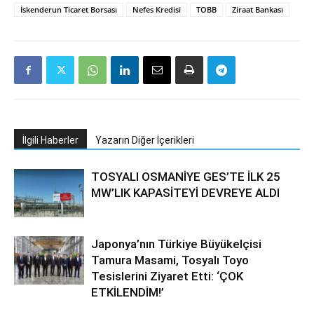
İskenderun Ticaret Borsası
Nefes Kredisi
TOBB
Ziraat Bankası
İlgili Haberler
Yazarın Diğer İçerikleri
TOSYALI OSMANİYE GES’TE İLK 25
MW’LIK KAPASİTEYİ DEVREYE ALDI
Japonya’nın Türkiye Büyükelçisi
Tamura Masami, Tosyalı Toyo
Tesislerini Ziyaret Etti: ‘ÇOK
ETKİLENDİM!’