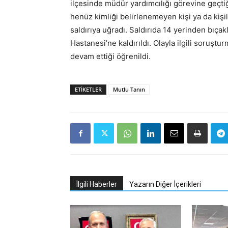
ilçesinde müdür yardımcılığı görevine geçt
henüz kimliği belirlenemeyen kişi ya da kişi
saldırıya uğradı. Saldırıda 14 yerinden bıç
Hastanesi’ne kaldırıldı. Olayla ilgili soruş
devam ettiği öğrenildi.
ETIKETLER
Mutlu Tanın
İlgili Haberler
Yazarın Diğer İçerikleri