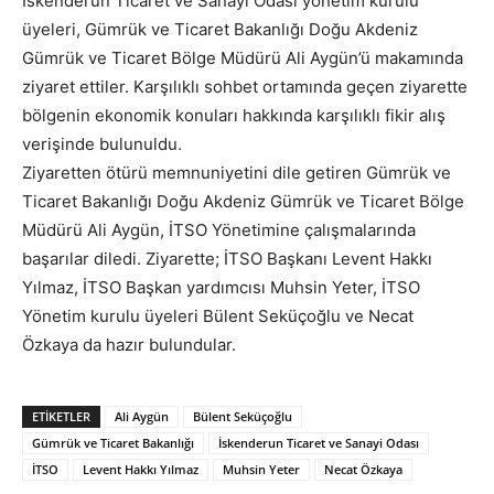
İskenderun Ticaret ve Sanayi Odası yönetim kurulu
üyeleri, Gümrük ve Ticaret Bakanlığı Doğu Akdeniz
Gümrük ve Ticaret Bölge Müdürü Ali Aygün’ü makamında
ziyaret ettiler. Karşılıklı sohbet ortamında geçen ziyarette
bölgenin ekonomik konuları hakkında karşılıklı fikir alış
verişinde bulunuldu.
Ziyaretten ötürü memnuniyetini dile getiren Gümrük ve
Ticaret Bakanlığı Doğu Akdeniz Gümrük ve Ticaret Bölge
Müdürü Ali Aygün, İTSO Yönetimine çalışmalarında
başarılar diledi. Ziyarette; İTSO Başkanı Levent Hakkı
Yılmaz, İTSO Başkan yardımcısı Muhsin Yeter, İTSO
Yönetim kurulu üyeleri Bülent Seküçoğlu ve Necat
Özkaya da hazır bulundular.
ETIKETLER
Ali Aygün
Bülent Seküçoğlu
Gümrük ve Ticaret Bakanlığı
İskenderun Ticaret ve Sanayi Odası
İTSO
Levent Hakkı Yılmaz
Muhsin Yeter
Necat Özkaya