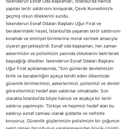
İskenderun Esnaf Oda Başkanları, İstanbul’da haince
yapılan terör saldırısını kınayarak, Çevik Kuvvetimiz’e
geçmiş olsun dileklerini sundu.
İskenderun Esnaf Odaları Başkanı Uğur Fırat ve
beraberindeki heyet, İstanbul’da yaşanan terör saldırısını
kınamak ve emniyet birimlerine moral vermek amacıyla
ziyaret gerçekleştirdi. Esnaf oda başkanları, her zaman
askerimizin ve polisimizin yanında olduklarını belirterek
başsağlığı dilediler. İskenderun Esnaf Odaları Başkanı
Uğur Fırat açıklamasında, “Son günlerde devletimizin
birlik ve beraberliğini açıkça tehdit eden ülkemizde
güvenlik birimlerimizi, askerlerimizi, polisimizi ve devlet
görevlilerimizi hedef alan saldırılar olmaktadır. Son
olarakta İstanbul’da böyle haince ve alçakça bir terör
saldırısı yapılmıştır. Türkiye ve hepimizi hedef alan bu
saldırıyı esnaf camiası olarak şiddetle ve nefretle
kınıyoruz. Güvenlik güçlerimizin polisimizin bir çoğunun
şehit olması birçoğunun yaralanmasından büyük üzüntü