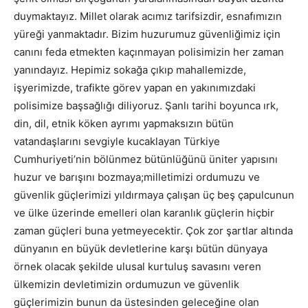
duymaktayız. Millet olarak acımız tarifsizdir, esnafımızın
yüreği yanmaktadır. Bizim huzurumuz güvenliğimiz için
canını feda etmekten kaçınmayan polisimizin her zaman
yanındayız. Hepimiz sokağa çıkıp mahallemizde,
işyerimizde, trafikte görev yapan en yakınımızdaki
polisimize başsağlığı diliyoruz. Şanlı tarihi boyunca ırk,
din, dil, etnik köken ayrımı yapmaksızın bütün
vatandaşlarını sevgiyle kucaklayan Türkiye
Cumhuriyeti’nin bölünmez bütünlüğünü üniter yapısını
huzur ve barışını bozmaya;milletimizi ordumuzu ve
güvenlik güçlerimizi yıldırmaya çalışan üç beş çapulcunun
ve ülke üzerinde emelleri olan karanlık güçlerin hiçbir
zaman güçleri buna yetmeyecektir. Çok zor şartlar altında
dünyanın en büyük devletlerine karşı bütün dünyaya
örnek olacak şekilde ulusal kurtuluş savasını veren
ülkemizin devletimizin ordumuzun ve güvenlik
güçlerimizin bunun da üstesinden geleceğine olan