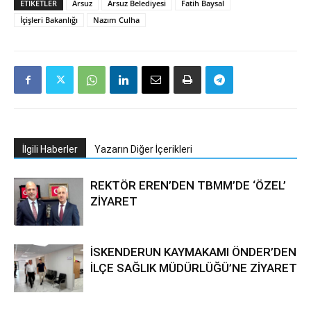
ETIKETLER
Arsuz
Arsuz Belediyesi
Fatih Baysal
İçişleri Bakanlığı
Nazım Culha
İlgili Haberler
Yazarın Diğer İçerikleri
REKTÖR EREN’DEN TBMM’DE ‘ÖZEL’
ZİYARET
İSKENDERUN KAYMAKAMI ÖNDER’DEN
İLÇE SAĞLIK MÜDÜRLÜĞÜ’NE ZİYARET