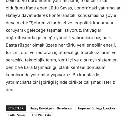
belirtti. Bu durumunun yatırımcılar için de bir fırsat
olduğunu ifade eden Lütfü Savaş, Londra’daki yatırımcıları
Hatay’a davet ederek konferanstaki konuşmasına şöyle
devam etti: “Şehrimizi tarihsel ve jeopolitik konumunu
koruyarak geleceğe taşımak istiyoruz. İhtiyaçlar
doğrultusunda geleceğe yönelik yatırımlara başladık.
Başta rüzgar olmak üzere her türlü yenilenebilir enerji,
turizm, otel ve restoran işletmeciliği, topraksız tarım ve
seracılık, teknolojik tarım, kent içi ve dışı raylı sistemler,
deniz ve kara taşımacılığı, planlı kentsel dönüşüm
konularında yatırımlar yapıyoruz. Bu konularda
yatırımcılarla bir işbirliği içinde birlikte çalışmak isteriz”
dedi.
ETIKETLER
Hatay Büyükşehir Belediyesi
Imperial College London
Lütfü Savaş
The Well City