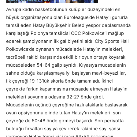
Avrupa kadın basketbolunun kulüpler düzeyindeki en
büyük organizasyonu olan Euroleague’de Hatay’ı gururla
temsil eden Hatay Büyükşehir Belediyespor deplasmanda
karşılaştığı Polonya temsilcisi CCC Polkowice’i mağlup
ederek şampiyonanın ilk galibiyetini aldı. City Sports Hall
Polkowice’de oynanan mücadelede Hatay’ın melekleri,
tecrübeli rakibi karşısında etkili bir oyun ortaya koyarak
mücadeleden 54-64 galip ayrıldı. Kıyasıya mücadelenin
sahne olduğu karşılaşmaya iyi başlayan mavi-beyazlılar,
ilk çeyreği 19-13’lük skorla önde tamamladı. İkinci
çeyrekte farkın kapanmasına müsaade etmeyen Hatay’ın
melekleri soyunma odasına 32-27 önde girdi.
Mücadelenin üçüncü çeyreğine hızlı ataklarla başlayarak
oyun opsiyonunu elinde tutan Hatay’ın melekleri, son
çeyreğe de 50-48 önde girmeyi başardı. Son periyotta
bulduğu fırsatları sayıya çevirerek rakibine sayı şansı
vermeyen Hatay temsilcisi maçı 64-54 kazanmayı