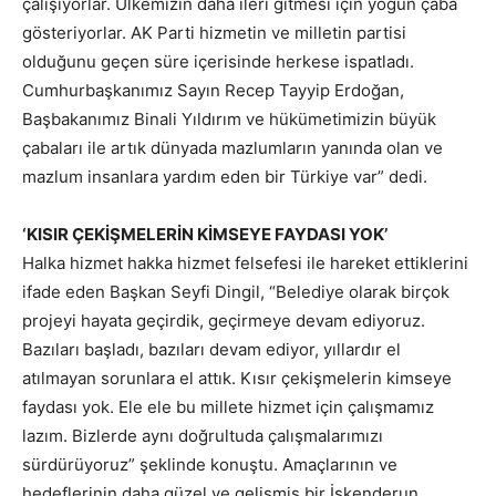
çalışıyorlar. Ülkemizin daha ileri gitmesi için yoğun çaba
gösteriyorlar. AK Parti hizmetin ve milletin partisi
olduğunu geçen süre içerisinde herkese ispatladı.
Cumhurbaşkanımız Sayın Recep Tayyip Erdoğan,
Başbakanımız Binali Yıldırım ve hükümetimizin büyük
çabaları ile artık dünyada mazlumların yanında olan ve
mazlum insanlara yardım eden bir Türkiye var” dedi.
‘KISIR ÇEKİŞMELERİN KİMSEYE FAYDASI YOK’
Halka hizmet hakka hizmet felsefesi ile hareket ettiklerini
ifade eden Başkan Seyfi Dingil, “Belediye olarak birçok
projeyi hayata geçirdik, geçirmeye devam ediyoruz.
Bazıları başladı, bazıları devam ediyor, yıllardır el
atılmayan sorunlara el attık. Kısır çekişmelerin kimseye
faydası yok. Ele ele bu millete hizmet için çalışmamız
lazım. Bizlerde aynı doğrultuda çalışmalarımızı
sürdürüyoruz” şeklinde konuştu. Amaçlarının ve
hedeflerinin daha güzel ve gelişmiş bir İskenderun