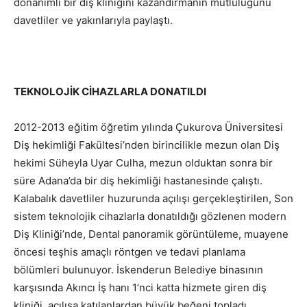
donanımlı bir diş kliniğini kazandırmanın mutluluğunu
davetliler ve yakınlarıyla paylaştı.
TEKNOLOJİK CİHAZLARLA DONATILDI
2012-2013 eğitim öğretim yılında Çukurova Üniversitesi
Diş hekimliği Fakültesi’nden birincilikle mezun olan Diş
hekimi Süheyla Uyar Culha, mezun olduktan sonra bir
süre Adana’da bir diş hekimliği hastanesinde çalıştı.
Kalabalık davetliler huzurunda açılışı gerçekleştirilen, Son
sistem teknolojik cihazlarla donatıldığı gözlenen modern
Diş Kliniği’nde, Dental panoramik görüntüleme, muayene
öncesi teşhis amaçlı röntgen ve tedavi planlama
bölümleri bulunuyor. İskenderun Belediye binasının
karşısında Akıncı İş hanı 1’nci katta hizmete giren diş
kliniği, açılışa katılanlardan büyük beğeni topladı.