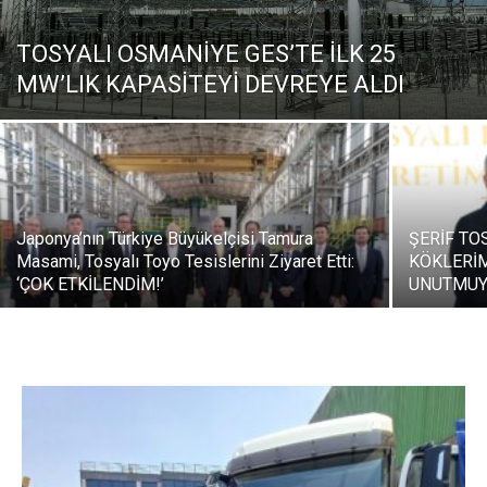
TOSYALI OSMANİYE GES’TE İLK 25
MW’LIK KAPASİTEYİ DEVREYE ALDI
Japonya’nın Türkiye Büyükelçisi Tamura
ŞERİF TO
Masami, Tosyalı Toyo Tesislerini Ziyaret Etti:
KÖKLERİ
‘ÇOK ETKİLENDİM!’
UNUTMUY